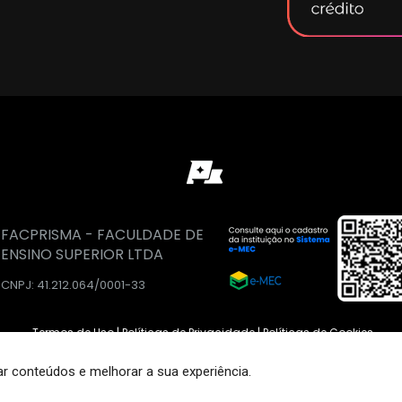
FACPRISMA - FACULDADE DE 
ENSINO SUPERIOR LTDA
CNPJ: 41.212.064/0001-33
Termos de Uso | Políticas de Privacidade | Políticas de Cookies 
r conteúdos e melhorar a sua experiência.