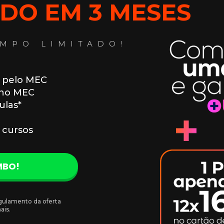
ADO EM 3 MESES
MPO LIMITADO!
o pelo MEC
 no MEC
ulas*
 cursos
MBO!
gulamento da oferta 
ais.