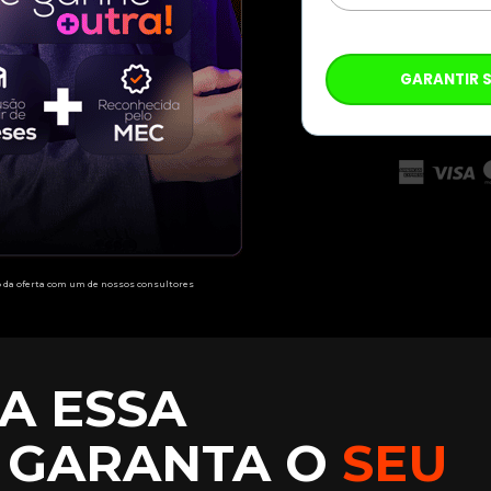
GARANTIR 
 da oferta com um de nossos consultores 
A ESSA 
 GARANTA O
SEU 