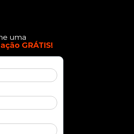
he uma 
ação GRÁTIS!