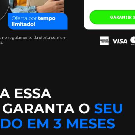
GARANTIR 
as no regulamento da oferta com um 
s.
A ESSA 
 GARANTA O
SEU 
ADO EM 3 MESES