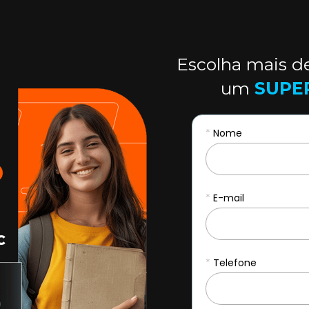
Escolha mais d
um 
SUPE
*
Nome
*
E-mail
*
Telefone