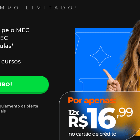
MPO LIMITADO!
o pelo MEC
MEC
ulas*
 cursos
MBO!
gulamento da oferta 
ais.